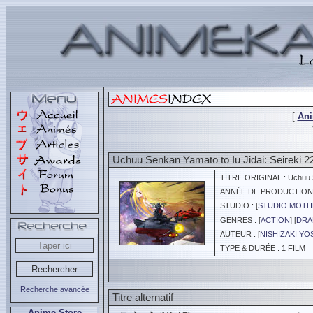
[
An
Uchuu Senkan Yamato to Iu Jidai: Seireki 
TITRE ORIGINAL : Uchuu Sen
ANNÉE DE PRODUCTION :
STUDIO : [
STUDIO MOTH
GENRES : [
ACTION
] [
DRA
AUTEUR : [
NISHIZAKI Y
TYPE & DURÉE : 1 FILM
Recherche avancée
Titre alternatif
Anime Store