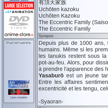
有頂天家族
Uchōten kazoku
Uchôten Kazoku
The Eccentric Family (Saiso
The Eccentric Family
Synopsis
Depuis plus de 1000 ans, t
humains. Même si les premie
les tanukis restent sous l
pot-au-feu. Alors, pour dissi
à prendre l'apparence des 
Yasaburō
est un jeune tan
Entre les affaires sentime
excentricité et les tengu, ce
Liste complète
-Syaoran-