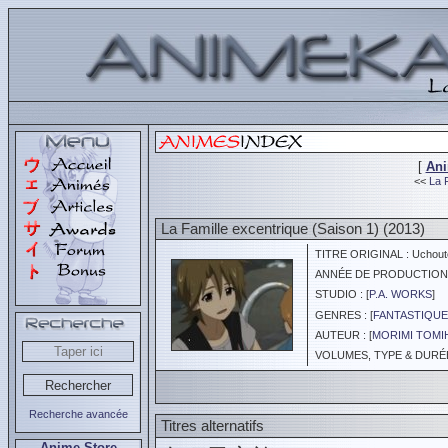
[
An
<<
La F
La Famille excentrique (Saison 1) (2013)
TITRE ORIGINAL : Uchout
ANNÉE DE PRODUCTION :
STUDIO : [
P.A. WORKS
]
GENRES : [
FANTASTIQUE
AUTEUR : [
MORIMI TOMI
VOLUMES, TYPE & DURÉE 
Recherche avancée
Titres alternatifs
Anime Store