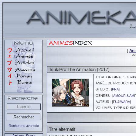
[
An
<
TsukiPro The Animation (2017)
TITRE ORIGINAL : TsukiPr
ANNÉE DE PRODUCTION :
STUDIO : [
PRA
]
GENRES : [
AMOUR & AMI
AUTEUR : [
FUJIWARA
]
VOLUMES, TYPE & DURÉE 
Recherche avancée
Titre alternatif
Anime Store