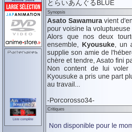
とらいあんぐるBLUE
Synopsis
Asato Sawamura
vient d'e
pour voisine la voluptueuse
Alors que nos deux tourt
ensemble,
Kyousuke
, un 
supplie son amie de l'hébe
chère et tendre, Asato fini p
Non content de lui voler 
Kyousuke a pris une part pl
au travail...
-Porcorosso34-
Critiques
Liste complète
Non disponible pour le mom