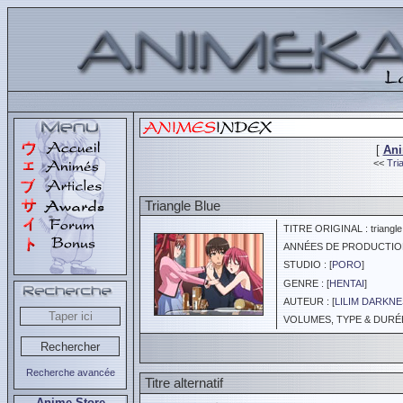
[
An
<<
Tri
Triangle Blue
TITRE ORIGINAL : triangle
ANNÉES DE PRODUCTION :
STUDIO : [
PORO
]
GENRE : [
HENTAI
]
AUTEUR : [
LILIM DARKN
VOLUMES, TYPE & DURÉE 
Recherche avancée
Titre alternatif
Anime Store