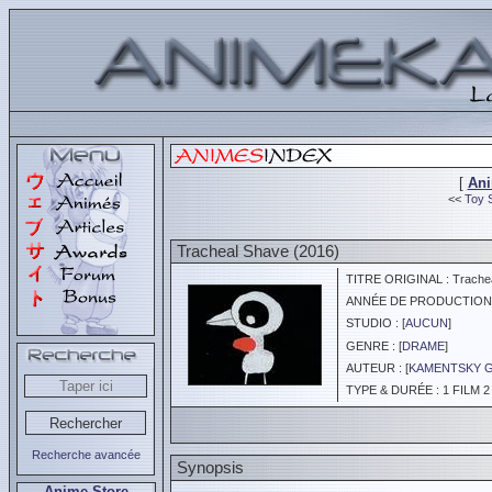
[
An
<<
Toy S
Tracheal Shave (2016)
TITRE ORIGINAL : Trache
ANNÉE DE PRODUCTION :
STUDIO : [
AUCUN
]
GENRE : [
DRAME
]
AUTEUR : [
KAMENTSKY G
TYPE & DURÉE : 1 FILM 2
Recherche avancée
Synopsis
Anime Store