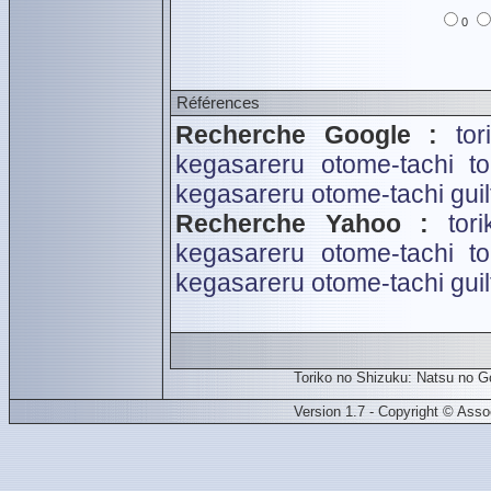
0
Références
Recherche Google :
to
kegasareru otome-tachi
t
kegasareru otome-tachi
guil
Recherche Yahoo :
tor
kegasareru otome-tachi
t
kegasareru otome-tachi
guil
Toriko no Shizuku: Natsu no G
Version 1.7 - Copyright © Ass