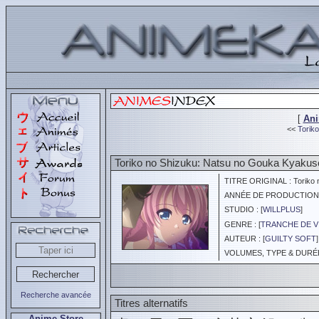
[
An
<<
Torik
Toriko no Shizuku: Natsu no Gouka Kyakus
TITRE ORIGINAL : Toriko n
ANNÉE DE PRODUCTION :
STUDIO : [
WILLPLUS
]
GENRE : [
TRANCHE DE V
AUTEUR : [
GUILTY SOFT
]
VOLUMES, TYPE & DURÉE 
Recherche avancée
Titres alternatifs
Anime Store