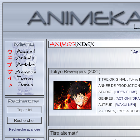
[
An
Tokyo Revengers (2021)
TITRE ORIGINAL : Tokyo 
ANNÉE DE PRODUCTION :
STUDIO : [
LIDEN FILMS
]
GENRES : [
ACTION
] [
DRA
AUTEUR : [
WAKUI KEN
]
VOLUMES, TYPE & DURÉE 
Recherche avancée
Titre alternatif
Anime Store