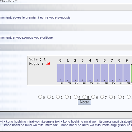
を見つめて～
 moment, soyez le premier à écrire votre synopsis.
 moment, envoyez-nous votre critique.
s
0
1
2
3
4
5
6
7
8
9
oki - kono hoshi no mirai wo mitsumete
toki - kono hoshi no mirai wo mitsumete
sugii gisaburô
ki - kono hoshi no mirai wo mitsumete
toki - kono hoshi no mirai wo mitsumete
sugii gisaburô