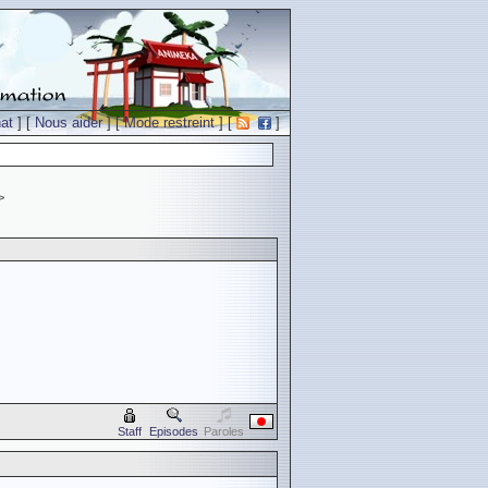
at
] [
Nous aider
] [
Mode restreint
] [
]
>
Staff
Episodes
Paroles