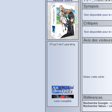
トキ～この地球の未来
Synopsis
Non disponible pour le
Critiques
Non disponible pour le
Avis des visiteur
Notez cette série :
Références
Liste complète
Recherche Google :
t
Recherche Yahoo :
to