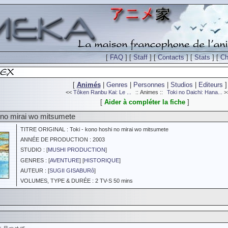
[
FAQ
] [
Staff
] [
Contacts
] [
Stats
] [
Ch
[
Animés
|
Genres
|
Personnes
|
Studios
|
Editeurs
]
<<
Tôken Ranbu Kai: Le ...
:: Animes ::
Toki no Daichi: Hana...
>
[
Aider à compléter la fiche
]
i no mirai wo mitsumete
TITRE ORIGINAL : Toki - kono hoshi no mirai wo mitsumete
ANNÉE DE PRODUCTION : 2003
STUDIO : [
MUSHI PRODUCTION
]
GENRES : [
AVENTURE
] [
HISTORIQUE
]
AUTEUR : [
SUGII GISABURô
]
VOLUMES, TYPE & DURÉE : 2 TV-S 50 mins