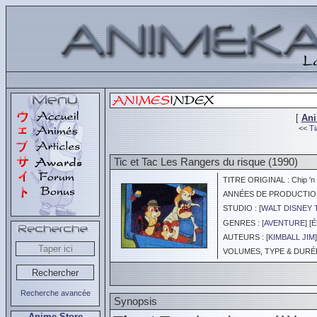
[
An
<<
Ti
Tic et Tac Les Rangers du risque (1990)
TITRE ORIGINAL : Chip 'n 
ANNÉES DE PRODUCTION :
STUDIO : [
WALT DISNEY 
GENRES : [
AVENTURE
] [
É
AUTEURS : [
KIMBALL JIM
]
VOLUMES, TYPE & DURÉE 
Recherche avancée
Synopsis
Anime Store