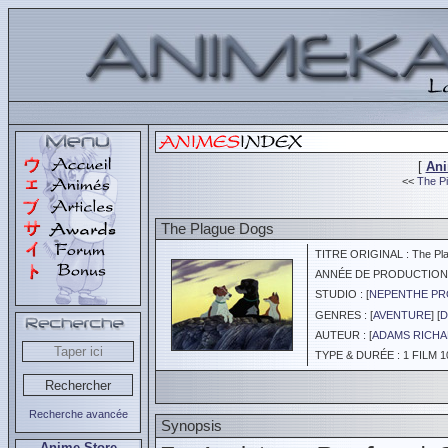
[
An
<<
The Pi
The Plague Dogs
TITRE ORIGINAL : The Pl
ANNÉE DE PRODUCTION :
STUDIO : [
NEPENTHE P
GENRES : [
AVENTURE
] [
D
AUTEUR : [
ADAMS RICH
TYPE & DURÉE : 1 FILM 1
Recherche avancée
Synopsis
Anime Store