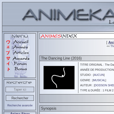
[
An
<<
The
The Dancing Line (2016)
TITRE ORIGINAL : The Dan
ANNÉE DE PRODUCTION :
STUDIO : [
AUCUN
]
GENRE : [
MUSICAL
]
AUTEUR : [
DODSON SHE
TYPE & DURÉE : 1 FILM 2
Recherche avancée
Synopsis
Anime Store