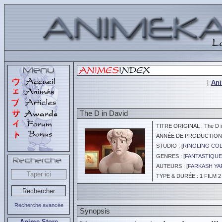
[
An
The D in David
TITRE ORIGINAL : The D i
ANNÉE DE PRODUCTION :
STUDIO : [
RINGLING COL
GENRES : [
FANTASTIQUE
AUTEURS : [
FARKASH Y
TYPE & DURÉE : 1 FILM 2
Recherche avancée
Synopsis
Anime Store