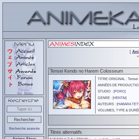
[
An
Tensei Kendo no Harem Colosseum
TITRE ORIGINAL : Tensei 
ANNÉES DE PRODUCTION :
STUDIO : [
PORO
]
GENRE : [
HENTAI
]
AUTEURS : [
HABARA TET
VOLUMES, TYPE & DURÉE 
Recherche avancée
Titres alternatifs
Anime Store