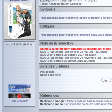
転生剣奴の子作り闘技場[ハーレムコロッセオ]
Tensei Kendo no Harem Colosseo
Synopsis
Non disponible pour le moment, soyez le premier à écrire 
Critiques
Non disponible pour le moment, envoyez-nous votre critiqu
Note de la rédaction
Animé à caractère pornographique, interdit aux moins 
l'OAV 1 (fait 20 min.) est sortie le 26 mai 2017 au Japon
l'OAV 2 est sortie le 27 octobre 2017 au Japon
l'OAV 3 (fait 30 min.) est sortie le 24 novembre 2017 au Ja
l'OAV 4 est sortie le 26 janvier 2018 au Japon
Avis des visiteurs
Pas de note.
Notez cette série :
0
Références
Liste complète
Recherche Google :
tensei kendo no harem colosseum
t
Recherche Yahoo :
tensei kendo no harem colosseum
te