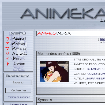
[
An
<<
M
Mes tendres années (1989)
TITRE ORIGINAL : The Ka
ANNÉES DE PRODUCTION :
STUDIO : [
TôEI ANIMATIO
GENRES : [
COMéDIE
] [
AM
AUTEUR : [
MIURA MITSU
VOLUMES, TYPE & DURÉE 
Recherche avancée
Synopsis
Anime Store