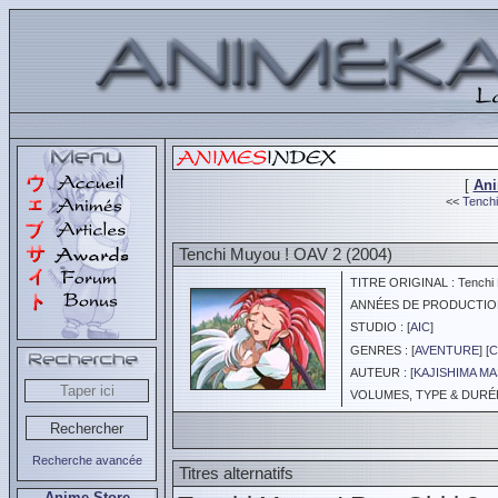
[
An
<<
Tenchi
Tenchi Muyou ! OAV 2 (2004)
TITRE ORIGINAL : Tenchi 
ANNÉES DE PRODUCTION :
STUDIO : [
AIC
]
GENRES : [
AVENTURE
] [
C
AUTEUR : [
KAJISHIMA MA
VOLUMES, TYPE & DURÉE 
Recherche avancée
Titres alternatifs
Anime Store