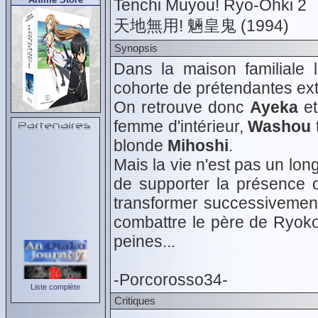
Tenchi Muyou! Ryo-Ohki 2
天地無用! 魎皇鬼 (1994)
Synopsis
Dans la maison familiale 
cohorte de prétendantes ext
On retrouve donc
Ayeka
e
femme d'intérieur,
Washou
blonde
Mihoshi
.
Mais la vie n'est pas un long
de supporter la présence 
transformer successivement
combattre le père de Ryoko
peines...
-Porcorosso34-
Liste complète
Critiques