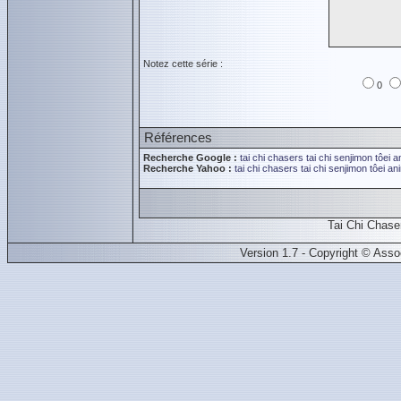
Notez cette série :
0
Références
Recherche Google :
tai chi chasers
tai chi senjimon
tôei a
Recherche Yahoo :
tai chi chasers
tai chi senjimon
tôei an
Tai Chi Chase
Version 1.7 - Copyright © Ass