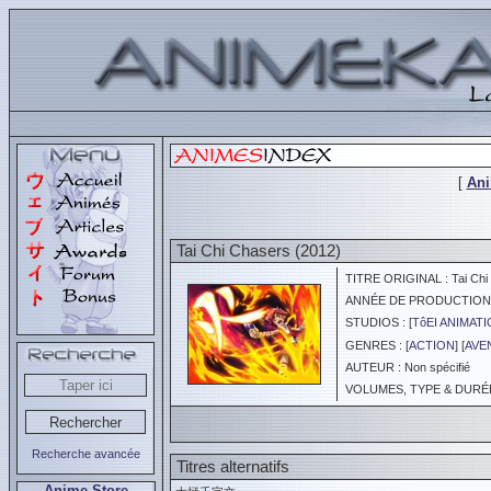
[
An
Tai Chi Chasers (2012)
TITRE ORIGINAL : Tai Chi 
ANNÉE DE PRODUCTION :
STUDIOS : [
TôEI ANIMAT
GENRES : [
ACTION
] [
AVE
AUTEUR : Non spécifié
VOLUMES, TYPE & DURÉE 
Recherche avancée
Titres alternatifs
Anime Store