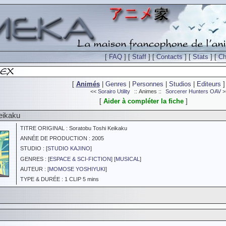
[
FAQ
] [
Staff
] [
Contacts
] [
Stats
] [
Ch
[
Animés
|
Genres
|
Personnes
|
Studios
|
Editeurs
]
<<
Sorairo Utility
:: Animes ::
Sorcerer Hunters OAV
>
[
Aider à compléter la fiche
]
eikaku
TITRE ORIGINAL : Soratobu Toshi Keikaku
ANNÉE DE PRODUCTION : 2005
STUDIO : [
STUDIO KAJINO
]
GENRES : [
ESPACE & SCI-FICTION
] [
MUSICAL
]
AUTEUR : [
MOMOSE YOSHIYUKI
]
TYPE & DURÉE : 1 CLIP 5 mins