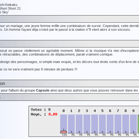
shi Keikaku
Short Short 21
he Sky'
e pour un mariage, une jeune femme enfile une combinaison de survie. Cependant, cette dernièr
. Un homme l'ayant déja croisé par le passé à la station n°9 vient alors à son secours.
sical on passe réellement un agréable moment. Même si la musique n'a rien d'exceptionn
s rétractables, des combinaisons de déplacement, parait vraiment comique.
e design des personnages, si simple mais exquis, et les décors tout droits sortis d'un livre de s
car ce ne sera vraiment pas 6 minutes de perdues !!!
ion
r pour l'album du groupe
Capsule
ainsi que deux autres que vous pouvez retrouver dans les r
s