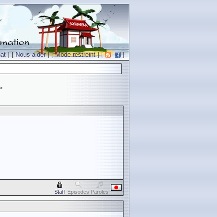
at
] [
Nous aider
] [
Mode restreint
] [
]
>
Staff
Episodes
Paroles