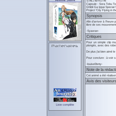
空飛ぶ都市計画
Capsule - Sora Tobu To
Ghibli Ga Ippai Special 
Project 'City Flying in t
Synopsis
Afin d'arriver à l'heur
libre de ses mouvements
-Syaoran-
Critiques
Pour un simple clip mu
plongés, avec des robe
De plus j'ai bien aimé l
Pour conclure : à voir 
-louise0bnty-
Note de la rédact
Cet animé a été réalise
Avis des visiteur
Liste complète