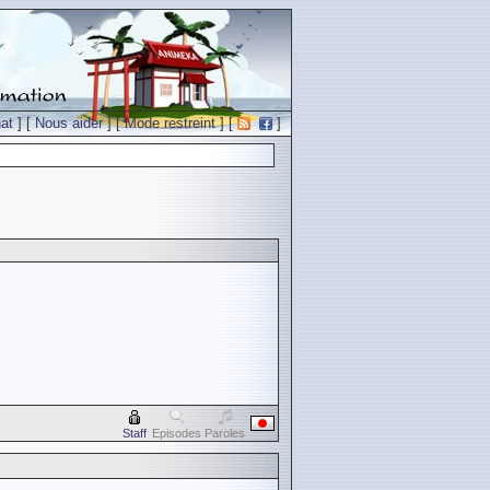
at
] [
Nous aider
] [
Mode restreint
] [
]
Staff
Episodes
Paroles