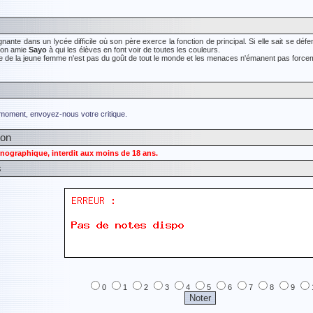
nante dans un lycée difficile où son père exerce la fonction de principal. Si elle sait se dé
 son amie
Sayo
à qui les élèves en font voir de toutes les couleurs.
le de la jeune femme n'est pas du goût de tout le monde et les menaces n'émanent pas force
 moment, envoyez-nous votre critique.
ion
nographique, interdit aux moins de 18 ans.
s
0
1
2
3
4
5
6
7
8
9