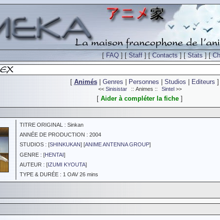
[
FAQ
] [
Staff
] [
Contacts
] [
Stats
] [
Ch
[
Animés
|
Genres
|
Personnes
|
Studios
|
Editeurs
]
<<
Sinisistar
:: Animes ::
Sintel
>>
[
Aider à compléter la fiche
]
TITRE ORIGINAL : Sinkan
ANNÉE DE PRODUCTION : 2004
STUDIOS : [
SHINKUKAN
] [
ANIME ANTENNA GROUP
]
GENRE : [
HENTAI
]
AUTEUR : [
IZUMI KYOUTA
]
TYPE & DURÉE : 1 OAV 26 mins