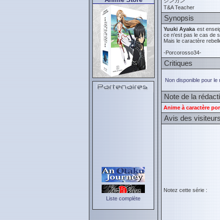
シンカン
T&A Teacher
Synopsis
Yuuki Ayaka
est enseig
ce n'est pas le cas de
Mais le caractère rebel
-Porcorosso34-
Critiques
Non disponible pour le
Note de la rédact
Anime à caractère por
Avis des visiteur
Notez cette série :
Liste complète