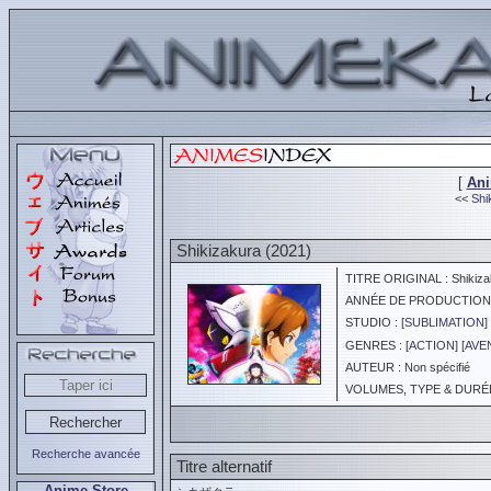
[
An
<<
Shik
Shikizakura (2021)
TITRE ORIGINAL : Shikiza
ANNÉE DE PRODUCTION :
STUDIO : [
SUBLIMATION
]
GENRES : [
ACTION
] [
AVE
AUTEUR : Non spécifié
VOLUMES, TYPE & DURÉE 
Recherche avancée
Titre alternatif
Anime Store