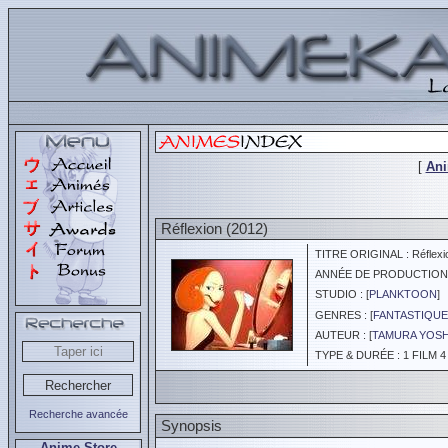
[
An
Réflexion (2012)
TITRE ORIGINAL : Réflexi
ANNÉE DE PRODUCTION :
STUDIO : [
PLANKTOON
]
GENRES : [
FANTASTIQUE
AUTEUR : [
TAMURA YOSH
TYPE & DURÉE : 1 FILM 4
Recherche avancée
Synopsis
Anime Store