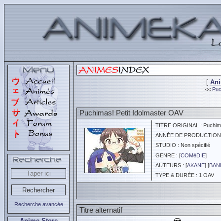
[
An
<<
Puc
Puchimas! Petit Idolmaster OAV
TITRE ORIGINAL : Puchimas
ANNÉE DE PRODUCTION :
STUDIO : Non spécifié
GENRE : [
COMéDIE
]
AUTEURS : [
AKANE
] [
BAN
TYPE & DURÉE : 1 OAV
Recherche avancée
Titre alternatif
Anime Store