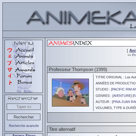
[
An
<<
Pr
Professeur Thompson (1999)
TITRE ORIGINAL : Las Aute
ANNÉES DE PRODUCTION :
STUDIO : [
PACIFIC RIM 
GENRES : [
AVENTURE
] [
F
AUTEUR : [
PINA JUAN R
VOLUMES, TYPE & DURÉE 
Recherche avancée
Titre alternatif
Anime Store