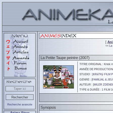
[
An
<<
La 
La Petite Taupe peintre (2007)
TITRE ORIGINAL : Krtek m
ANNÉE DE PRODUCTION :
STUDIO : [
KRáTKý FILM 
GENRE : [
FAMILIAL & JE
AUTEUR : [
MILER ZDENE
TYPE & DURÉE : 1 FILM 1
Recherche avancée
Synopsis
Anime Store