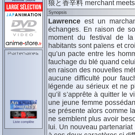
狼と香辛料 merchant meets t
Synopsis
Lawrence
est un marchand
échanges. En raison de son 
moment du festival de la
habitants sont païens et cro
qu’un pacte entre les homm
fauchage du blé quand celui
en raison des nouvelles mét
aucune difficulté pour fauch
légende au sérieux et ne pl
qu’il s’apprête à quitter le 
une jeune femme possédant 
se présente alors comme la 
ne semblent plus avoir bes
Liste complète
lui. Un nouveau partenariat