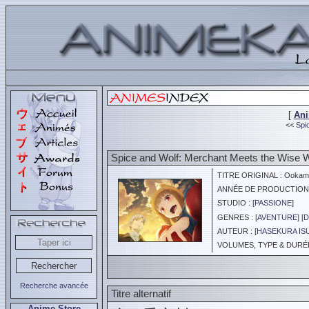
[
An
<<
Spic
Spice and Wolf: Merchant Meets the Wise W
TITRE ORIGINAL : Ookami t
ANNÉE DE PRODUCTION :
STUDIO : [
PASSIONE
]
GENRES : [
AVENTURE
] [
D
AUTEUR : [
HASEKURA IS
VOLUMES, TYPE & DURÉE 
Recherche avancée
Titre alternatif
Anime Store