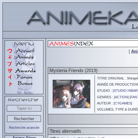
[
An
Mysteria Friends (2019)
TITRE ORIGINAL : Shingeki
ANNÉE DE PRODUCTION :
STUDIO : [
STUDIO HIBAR
GENRES : [
ACTION
] [
FAN
AUTEUR : [
CYGAMES
]
VOLUMES, TYPE & DURÉE 
Recherche avancée
Titres alternatifs
Anime Store