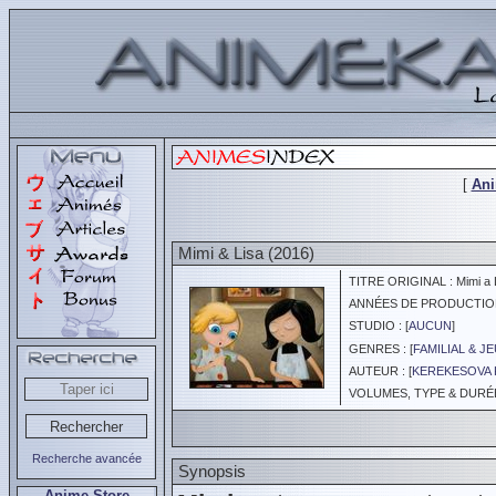
[
An
Mimi & Lisa (2016)
TITRE ORIGINAL : Mimi a L
ANNÉES DE PRODUCTION :
STUDIO : [
AUCUN
]
GENRES : [
FAMILIAL & J
AUTEUR : [
KEREKESOVA 
VOLUMES, TYPE & DURÉE :
Recherche avancée
Synopsis
Anime Store