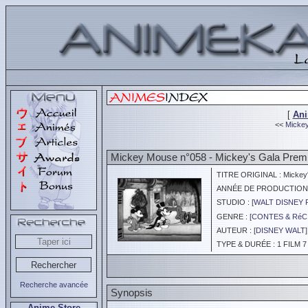
[
An
<<
Mickey
Mickey Mouse n°058 - Mickey's Gala Prem
TITRE ORIGINAL : Mickey'
ANNÉE DE PRODUCTION :
STUDIO : [
WALT DISNEY 
GENRE : [
CONTES & RéC
AUTEUR : [
DISNEY WALT
]
TYPE & DURÉE : 1 FILM 7
Recherche avancée
Synopsis
Anime Store