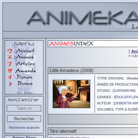
[
An
<<
Lit
Little Amadeus (2008)
TITRE ORIGINAL : Wunderk
ANNÉE DE PRODUCTION :
STUDIO : [
GATEWAY4M
]
GENRES : [
ÉDUCATIF
] [
F
AUTEUR : [
DEBERTIN WI
VOLUMES, TYPE & DURÉE 
Recherche avancée
Titre alternatif
Anime Store