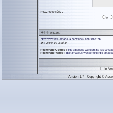
Notez cette série :
0
Références
http://www.little-amadeus.com/index.php?lang=en
Site officiel de la série.
Recherche Google :
little amadeus
wunderkind little amad
Recherche Yahoo :
little amadeus
wunderkind little amade
Little 
Version 1.7 - Copyright © Ass