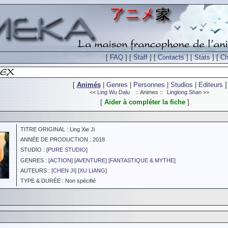
[
FAQ
] [
Staff
] [
Contacts
] [
Stats
] [
Ch
[
Animés
|
Genres
|
Personnes
|
Studios
|
Editeurs
]
<<
Ling Wu Dalu
:: Animes ::
Linglong Shan
>>
[
Aider à compléter la fiche
]
TITRE ORIGINAL : Ling Xie Ji
ANNÉE DE PRODUCTION : 2018
STUDIO : [
PURE STUDIO
]
GENRES : [
ACTION
] [
AVENTURE
] [
FANTASTIQUE & MYTHE
]
AUTEURS : [
CHEN JI
] [
XU LIANG
]
TYPE & DURÉE : Non spécifié