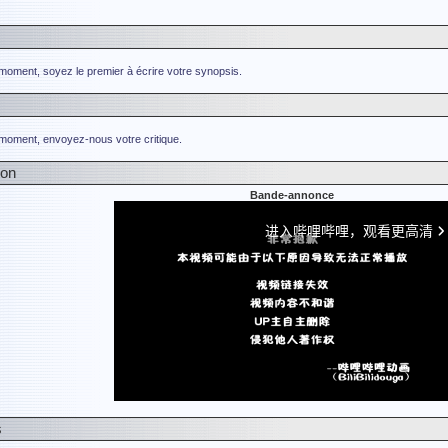
 moment, soyez le premier à écrire votre synopsis.
 moment, envoyez-nous votre critique.
ion
Bande-annonce
s