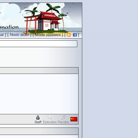
at
] [
Nous aider
] [
Mode restreint
] [
]
Staff
Episodes
Paroles