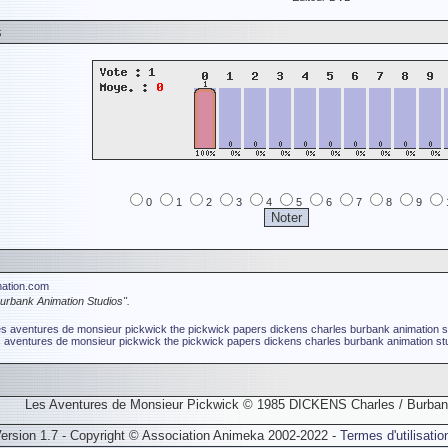
s
0
1
2
3
4
5
6
7
8
9
mation.com
"Burbank Animation Studios".
es aventures de monsieur pickwick
the pickwick papers
dickens charles
burbank animation s
s aventures de monsieur pickwick
the pickwick papers
dickens charles
burbank animation st
Les Aventures de Monsieur Pickwick © 1985 DICKENS Charles / Burban
ersion 1.7 - Copyright © Association Animeka 2002-2022 -
Termes d'utilisatio