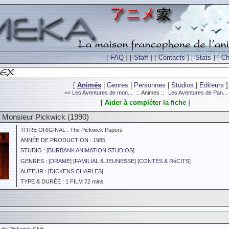
[
FAQ
] [
Staff
] [
Contacts
] [
Stats
] [
Ch
[
Animés
|
Genres
|
Personnes
|
Studios
|
Editeurs
]
<<
Les Aventures de mon...
:: Animes ::
Les Aventures de Pan...
[
Aider à compléter la fiche
]
 Monsieur Pickwick (1990)
TITRE ORIGINAL : The Pickwick Papers
ANNÉE DE PRODUCTION : 1985
STUDIO : [
BURBANK ANIMATION STUDIOS
]
GENRES : [
DRAME
] [
FAMILIAL & JEUNESSE
] [
CONTES & RéCITS
]
AUTEUR : [
DICKENS CHARLES
]
TYPE & DURÉE : 1 FILM 72 mins