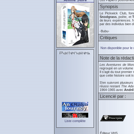
Les Papiers posthumes
Synopsis
Le Pickwick Club, fon
Snodgrass
, poète, et
T
de leurs expériences. 
par des individus bien dé
-Bubu-
Critiques
Non disponible pour le
Note de la rédact
Les Aventures de Mons
regroupé en un volume
Il s’agit du tout premie
que cette histoire soit tr
S'en suivront plusieurs
réussi restant
The Adve
1964-1965 avec
André 
Licencié par :
Liste complète
Éditeur VHS