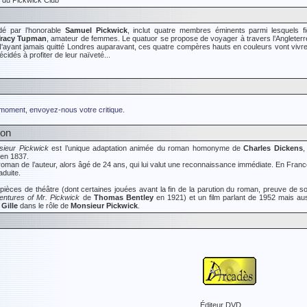
 du Pickwick Club
dé par l’honorable
Samuel Pickwick
, inclut quatre membres éminents parmi lesquels f
racy Tupman
, amateur de femmes. Le quatuor se propose de voyager à travers l’Angleterre
N'ayant jamais quitté Londres auparavant, ces quatre compères hauts en couleurs vont vivre
cidés à profiter de leur naïveté...
 moment, envoyez-nous votre critique.
ion
ieur Pickwick
est l’unique adaptation animée du roman homonyme de
Charles Dickens
,
 en 1837.
r roman de l’auteur, alors âgé de 24 ans, qui lui valut une reconnaissance immédiate. En Fran
aduite.
 pièces de théâtre (dont certaines jouées avant la fin de la parution du roman, preuve de s
ntures of Mr. Pickwick
de
Thomas Bentley
en 1921) et un film parlant de 1952 mais aus
Gille
dans le rôle de
Monsieur Pickwick
.
Éditeur DVD