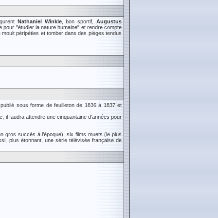
igurent
Nathaniel Winkle
, bon sportif,
Augustus
 pour "étudier la nature humaine" et rendre compte
 moult péripéties et tomber dans des pièges tendus
 publié sous forme de feuilleton de 1836 à 1837 et
ce, il faudra attendre une cinquantaine d'années pour
on gros succès à l’époque), six films muets (le plus
si, plus étonnant, une série télévisée française de