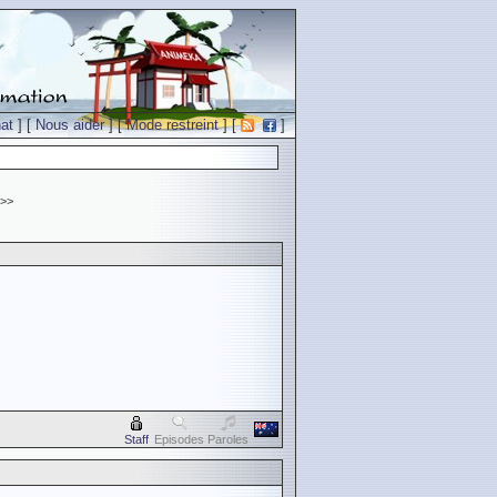
at
] [
Nous aider
] [
Mode restreint
] [
]
>>
Staff
Episodes
Paroles