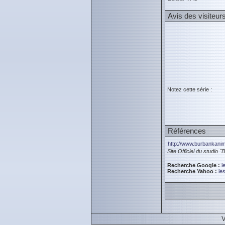
Avis des visiteur
Notez cette série :
Références
http://www.burbankani
Site Officiel du studio 
Recherche Google :
l
Recherche Yahoo :
le
V