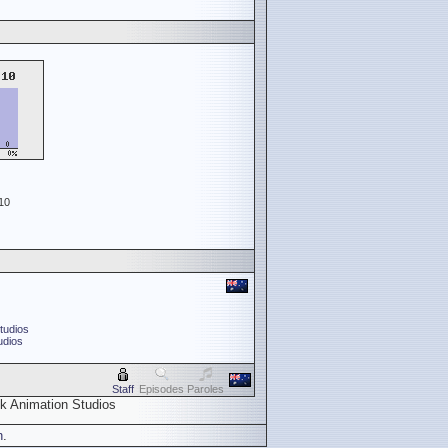
10
tudios
udios
Staff
Episodes
Paroles
k Animation Studios
n
.