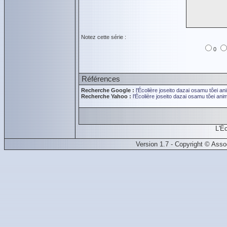
Notez cette série :
0
Références
Recherche Google :
l'Écolière
joseito
dazai osamu
tôei an
Recherche Yahoo :
l'Écolière
joseito
dazai osamu
tôei ani
L'É
Version 1.7 - Copyright © Ass