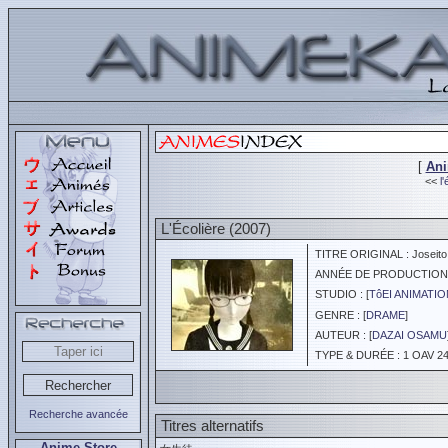
[
An
<<
l
L'Écolière (2007)
TITRE ORIGINAL : Joseito
ANNÉE DE PRODUCTION :
STUDIO : [
TôEI ANIMATIO
GENRE : [
DRAME
]
AUTEUR : [
DAZAI OSAMU
TYPE & DURÉE : 1 OAV 24
Recherche avancée
Titres alternatifs
Anime Store