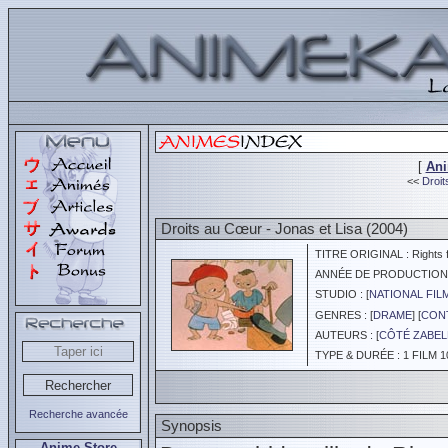
[
An
<<
Droit
Droits au Cœur - Jonas et Lisa (2004)
TITRE ORIGINAL : Rights fr
ANNÉE DE PRODUCTION :
STUDIO : [
NATIONAL FIL
GENRES : [
DRAME
] [
CONT
AUTEURS : [
CÔTÉ ZABEL
TYPE & DURÉE : 1 FILM 1
Recherche avancée
Synopsis
Anime Store