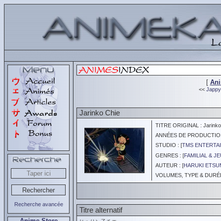
[
An
<<
Jappy 
Jarinko Chie
TITRE ORIGINAL : Jarinko
ANNÉES DE PRODUCTION :
STUDIO : [
TMS ENTERTAI
GENRES : [
FAMILIAL & J
AUTEUR : [
HARUKI ETSU
VOLUMES, TYPE & DURÉE 
Recherche avancée
Titre alternatif
Anime Store