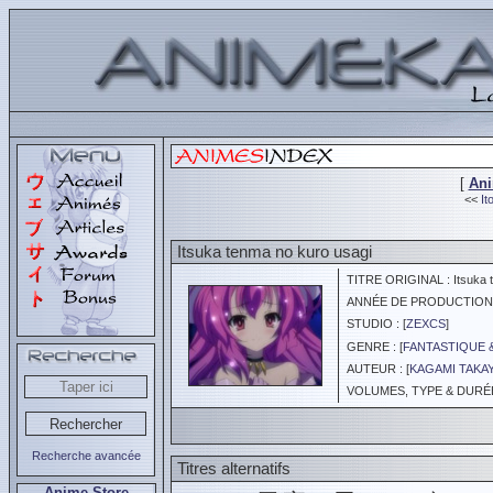
[
An
<<
It
Itsuka tenma no kuro usagi
TITRE ORIGINAL : Itsuka t
ANNÉE DE PRODUCTION :
STUDIO : [
ZEXCS
]
GENRE : [
FANTASTIQUE 
AUTEUR : [
KAGAMI TAKA
VOLUMES, TYPE & DURÉE 
Recherche avancée
Titres alternatifs
Anime Store