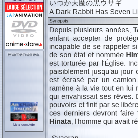
いつか天魔の黒ウサギ
A Dark Rabbit Has Seven L
Synopsis
Depuis plusieurs années,
T
enfant accepter de protége
incapable de se rappeler si
de son état et nommée
Hi
est torturée par l'Église. In
paisiblement jusqu'au jour
est écrasé par un camion. 
ramène à la vie tout en lui
qui envahissait ses rêves.
pouvoirs et finit par se libé
ces derniers devront faire
Hinata
, l'homme qui avait r
Liste complète