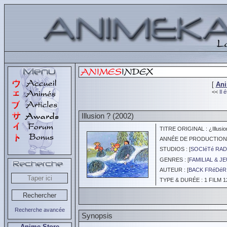
[
An
<<
Il 
Illusion ? (2002)
TITRE ORIGINAL : ¿Illusio
ANNÉE DE PRODUCTION :
STUDIOS : [
SOCIéTé RA
GENRES : [
FAMILIAL & J
AUTEUR : [
BACK FRéDéR
TYPE & DURÉE : 1 FILM 1
Recherche avancée
Synopsis
Anime Store