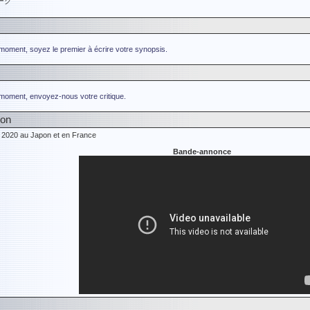
ーク
 moment, soyez le premier à écrire votre synopsis.
 moment, envoyez-nous votre critique.
ion
e 2020 au Japon et en France
Bande-annonce