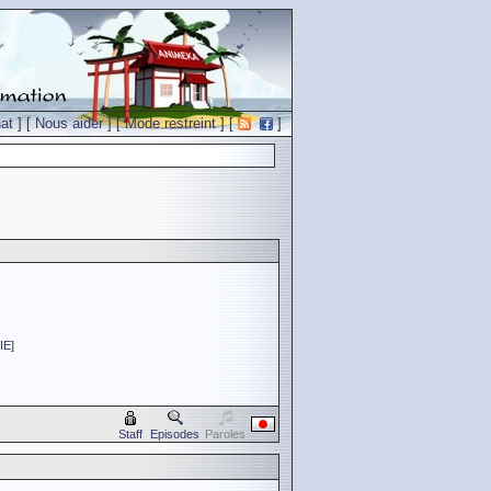
at
] [
Nous aider
] [
Mode restreint
] [
]
IE
]
Staff
Episodes
Paroles