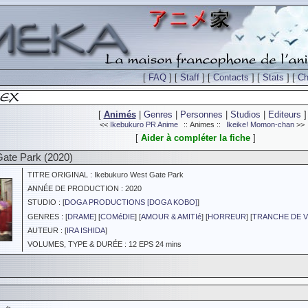
[
FAQ
] [
Staff
] [
Contacts
] [
Stats
] [
Ch
[
Animés
|
Genres
|
Personnes
|
Studios
|
Editeurs
]
<<
Ikebukuro PR Anime
:: Animes ::
Ikeike! Momon-chan
>>
[
Aider à compléter la fiche
]
ate Park (2020)
TITRE ORIGINAL : Ikebukuro West Gate Park
ANNÉE DE PRODUCTION : 2020
STUDIO : [
DOGA PRODUCTIONS [DOGA KOBO]
]
GENRES : [
DRAME
] [
COMéDIE
] [
AMOUR & AMITIé
] [
HORREUR
] [
TRANCHE DE V
AUTEUR : [
IRA ISHIDA
]
VOLUMES, TYPE & DURÉE : 12 EPS 24 mins