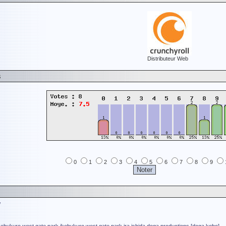
Distributeur Web
s
0
1
2
3
4
5
6
7
8
9
/