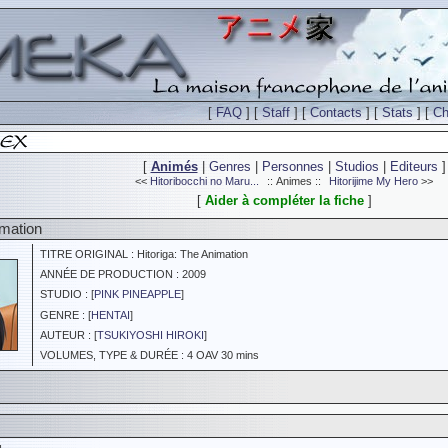
[
FAQ
] [
Staff
] [
Contacts
] [
Stats
] [
Ch
[
Animés
|
Genres
|
Personnes
|
Studios
|
Editeurs
]
<<
Hitoribocchi no Maru...
:: Animes ::
Hitorijime My Hero
>>
[
Aider à compléter la fiche
]
imation
TITRE ORIGINAL : Hitoriga: The Animation
ANNÉE DE PRODUCTION : 2009
STUDIO : [
PINK PINEAPPLE
]
GENRE : [
HENTAI
]
AUTEUR : [
TSUKIYOSHI HIROKI
]
VOLUMES, TYPE & DURÉE : 4 OAV 30 mins