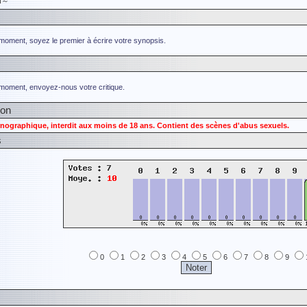
N～
 moment, soyez le premier à écrire votre synopsis.
 moment, envoyez-nous votre critique.
ion
nographique, interdit aux moins de 18 ans. Contient des scènes d'abus sexuels.
s
0
1
2
3
4
5
6
7
8
9