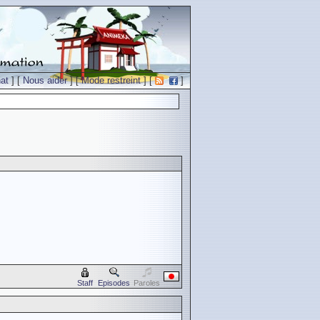
at
] [
Nous aider
] [
Mode restreint
] [
]
Staff
Episodes
Paroles