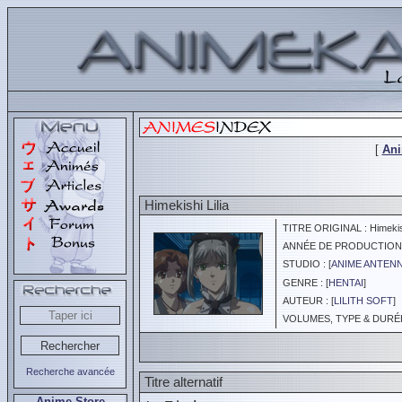
[
An
Himekishi Lilia
TITRE ORIGINAL : Himekishi
ANNÉE DE PRODUCTION :
STUDIO : [
ANIME ANTEN
GENRE : [
HENTAI
]
AUTEUR : [
LILITH SOFT
]
VOLUMES, TYPE & DURÉE 
Recherche avancée
Titre alternatif
Anime Store