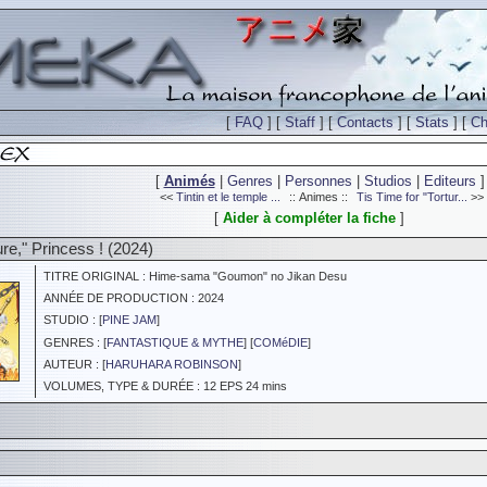
[
FAQ
] [
Staff
] [
Contacts
] [
Stats
] [
Ch
[
Animés
|
Genres
|
Personnes
|
Studios
|
Editeurs
]
<<
Tintin et le temple ...
:: Animes ::
Tis Time for "Tortur...
>>
[
Aider à compléter la fiche
]
ure," Princess ! (2024)
TITRE ORIGINAL : Hime-sama "Goumon" no Jikan Desu
ANNÉE DE PRODUCTION : 2024
STUDIO : [
PINE JAM
]
GENRES : [
FANTASTIQUE & MYTHE
] [
COMéDIE
]
AUTEUR : [
HARUHARA ROBINSON
]
VOLUMES, TYPE & DURÉE : 12 EPS 24 mins