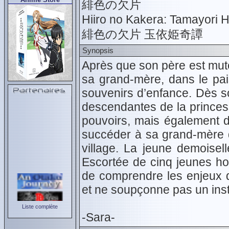
緋色の欠片
Hiiro no Kakera: Tamayori H
緋色の欠片 玉依姫奇譚
Synopsis
Après que son père est mut
sa grand-mère, dans le pais
souvenirs d’enfance. Dès so
descendantes de la prince
pouvoirs, mais également d
succéder à sa grand-mère da
village. La jeune demoisel
Escortée de cinq jeunes hom
de comprendre les enjeux d
et ne soupçonne pas un inst
Liste complète
-Sara-