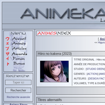
[
An
<<
Higur
Hiiro no kakera (2023)
TITRE ORIGINAL : Hiiro no
ANNÉE DE PRODUCTION :
STUDIO : [
STUDIO DEEN
]
GENRES : [
ACTION
] [
AMO
AUTEURS : [
DESIGN FA
VOLUMES, TYPE & DURÉE 
Recherche avancée
Titres alternatifs
Anime Store