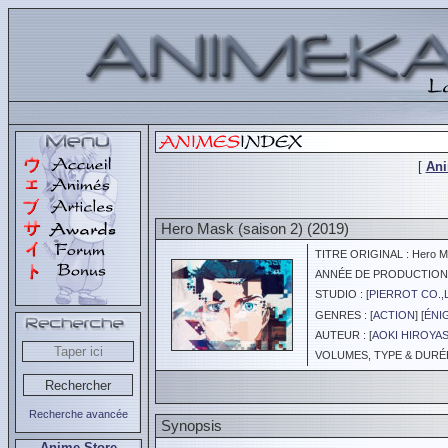
[
An
Hero Mask (saison 2) (2019)
TITRE ORIGINAL : Hero M
ANNÉE DE PRODUCTION :
STUDIO : [
PIERROT CO.,
GENRES : [
ACTION
] [
ÉNI
AUTEUR : [
AOKI HIROYA
VOLUMES, TYPE & DURÉE 
Recherche avancée
Synopsis
Anime Store