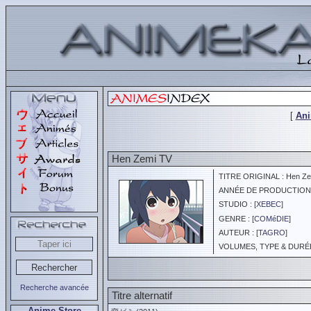
[
An
Hen Zemi TV
TITRE ORIGINAL : Hen Zem
ANNÉE DE PRODUCTION :
STUDIO : [
XEBEC
]
GENRE : [
COMéDIE
]
AUTEUR : [
TAGRO
]
VOLUMES, TYPE & DURÉE 
Recherche avancée
Titre alternatif
Anime Store