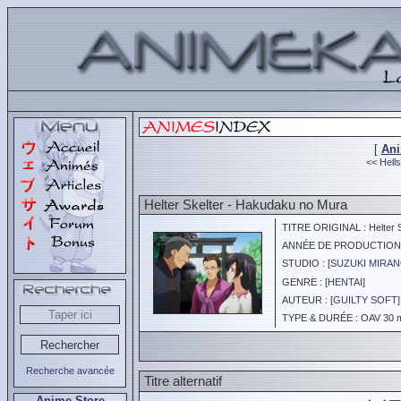
[
An
<<
Hells
Helter Skelter - Hakudaku no Mura
TITRE ORIGINAL : Helter S
ANNÉE DE PRODUCTION :
STUDIO : [
SUZUKI MIRA
GENRE : [
HENTAI
]
AUTEUR : [
GUILTY SOFT
]
TYPE & DURÉE : OAV 30 mi
Recherche avancée
Titre alternatif
Anime Store