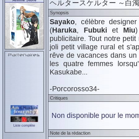
ヘルタースケルター ～白
Synopsis
Sayako
, célèbre designer
(
Haruka
,
Fubuki
et
Miu
publicitaire. Tout notre pet
joli petit village rural et
rêve de vacances dans un c
les quatre femmes lorsqu'e
Kasukabe...
-Porcorosso34-
Critiques
Non disponible pour le mom
Liste complète
Note de la rédaction