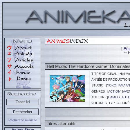
[
An
<<
H
Hell Mode: The Hardcore Gamer Dominates 
TITRE ORIGINAL : Hell Mode
ANNÉE DE PRODUCTION :
STUDIO : [
YOKOHAMA AN
GENRES : [
ACTION
] [
AVE
AUTEUR : [
HAMUO [AUTE
VOLUMES, TYPE & DURÉE 
Recherche avancée
Titres alternatifs
Anime Store