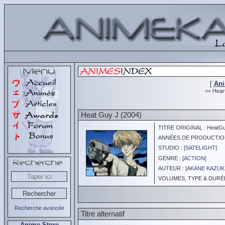
[
An
<<
Heart
Heat Guy J (2004)
TITRE ORIGINAL : HeatGu
ANNÉES DE PRODUCTION :
STUDIO : [
SATELIGHT
]
GENRE : [
ACTION
]
AUTEUR : [
AKANE KAZUK
VOLUMES, TYPE & DURÉE 
Recherche avancée
Titre alternatif
Anime Store