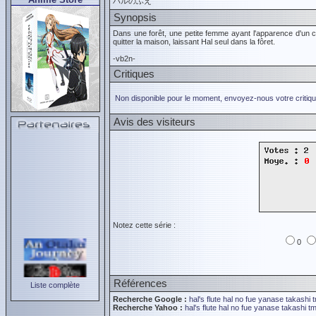
ハルのふえ
Synopsis
Dans une forêt, une petite femme ayant l'apparence d'un chie
quitter la maison, laissant Hal seul dans la fôret.
-vb2n-
Critiques
Non disponible pour le moment, envoyez-nous votre critiqu
Avis des visiteurs
Notez cette série :
0
Références
Liste complète
Recherche Google :
hal's flute
hal no fue
yanase takashi
t
Recherche Yahoo :
hal's flute
hal no fue
yanase takashi
tm