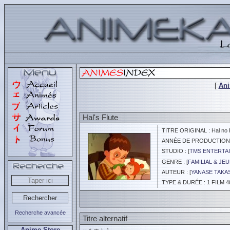
[
An
Hal's Flute
TITRE ORIGINAL : Hal no 
ANNÉE DE PRODUCTION :
STUDIO : [
TMS ENTERTAI
GENRE : [
FAMILIAL & JE
AUTEUR : [
YANASE TAKA
TYPE & DURÉE : 1 FILM 4
Recherche avancée
Titre alternatif
Anime Store