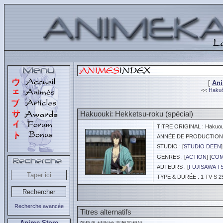
[
An
<<
Hakuô
Hakuouki: Hekketsu-roku (spécial)
TITRE ORIGINAL : Hakuouk
ANNÉE DE PRODUCTION :
STUDIO : [
STUDIO DEEN
]
GENRES : [
ACTION
] [
COM
AUTEURS : [
FUJISAWA T
TYPE & DURÉE : 1 TV-S 2
Recherche avancée
Titres alternatifs
Anime Store