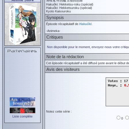
薄桜鬼 特別編 京都回想録
Hakuôki: Hekketsu-roku (spécial)
Hakuôki: Hekketsuroku (spécial)
Kyoto Kaisouroku
Synopsis
Épisode récapitulatif de
Hakuôki
.
-Animeka-
Critiques
Non disponible pour le moment, envoyez-nous votre critiqu
Note de la rédaction
Cet épisode récapitulatif a été diffusé juste avant le début d
Avis des visiteurs
Notez cette série :
Liste complète
0