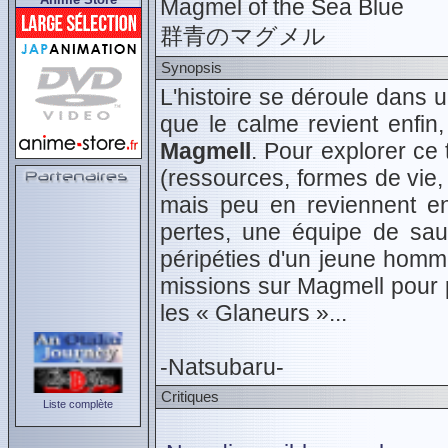
Magmel of the Sea Blue
群青のマグメル
Synopsis
L'histoire se déroule dans
que le calme revient enfi
Magmell
. Pour explorer ce 
(ressources, formes de vie,
mais peu en reviennent e
pertes, une équipe de sauv
péripéties d'un jeune homm
missions sur Magmell pour p
les « Glaneurs »...
-Natsubaru-
Critiques
Liste complète