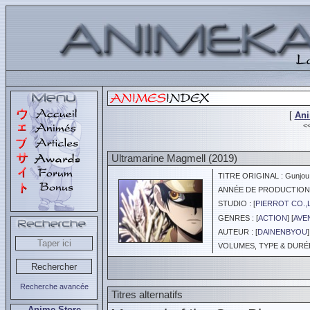
[
An
<
Ultramarine Magmell (2019)
TITRE ORIGINAL : Gunjou 
ANNÉE DE PRODUCTION :
STUDIO : [
PIERROT CO.,
GENRES : [
ACTION
] [
AVE
AUTEUR : [
DAINENBYOU
]
VOLUMES, TYPE & DURÉE 
Recherche avancée
Titres alternatifs
Anime Store