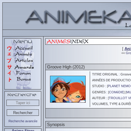
[
An
<<
Gro
Groove High (2012)
TITRE ORIGINAL : Groove
ANNÉES DE PRODUCTION :
STUDIO : [
PLANET NEMO
GENRES : [
COMéDIE
] [
MU
AUTEUR : [
TROUILLOT V
VOLUMES, TYPE & DURÉE 
Recherche avancée
Synopsis
Anime Store