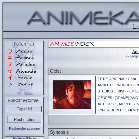
[
An
<<
Gegeg
Geist
TITRE ORIGINAL : Geist
ANNÉE DE PRODUCTION :
STUDIOS : [
IRISH FILM 
GENRES : [
DRAME
] [
AMOU
AUTEURS : [
HARPER BE
TYPE & DURÉE : 1 FILM 1
Recherche avancée
Synopsis
Anime Store